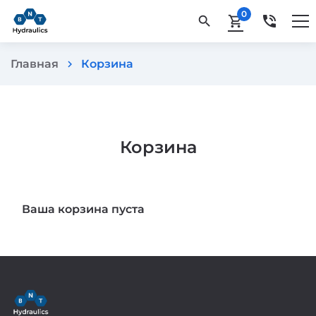
0
phone_in_talk
search
shopping_cart
Главная
Корзина
chevron_right
Корзина
Ваша корзина пуста