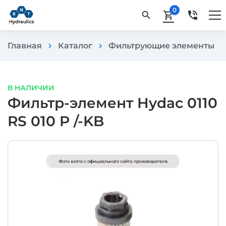
0
phone_in_talk
search
shopping_cart
Главная
Каталог
Фильтрующие элементы
chevron_right
chevron_right
chevron_rig
В НАЛИЧИИ
Фильтр-элемент Hydac 0110
RS 010 P /-KB