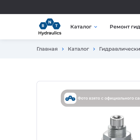
Каталог
Ремонт ги
expand_more
Главная
Каталог
Гидравлически
chevron_right
chevron_right