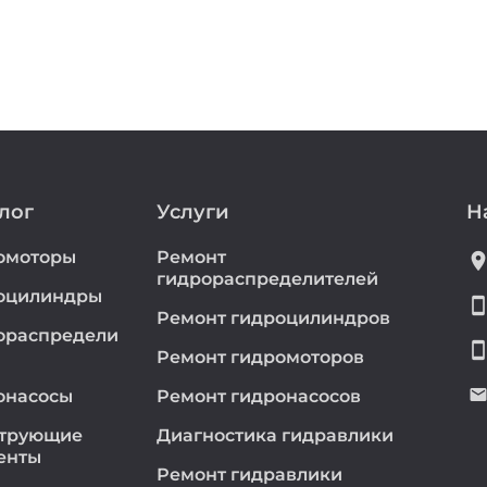
лог
Услуги
Н
омоторы
Ремонт
location_
гидрораспределителей
оцилиндры
smartphon
Ремонт гидроцилиндров
ораспредели
smartphon
Ремонт гидромоторов
emai
онасосы
Ремонт гидронасосов
трующие
Диагностика гидравлики
енты
Ремонт гидравлики