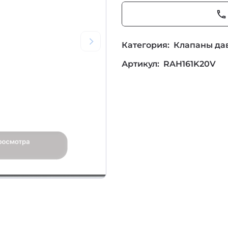
phone
Категория:
Клапаны да
Артикул:
RAH161K20V