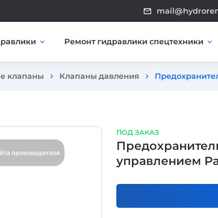
mail@hydrore
mail_outline
дравлики
Ремонт гидравлики спецтехники
expand_more
expand_more
е клапаны
Клапаны давления
Предохранител
chevron_right
chevron_right
ПОД ЗАКАЗ
Предохранител
управлением Pa