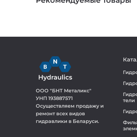
Рекомендуемые товары
Ката
Гидр
Гидр
ООО "БНТ Металикс"
Гидр
УНП 193887571
тели
Осуществляем продажу и
Гидр
ремонт всех видов
гидравлики в Беларуси.
Филь
элем