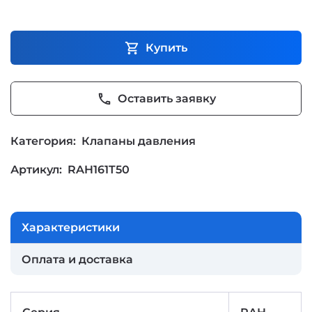
shopping_cart
Купить
phone
Оставить заявку
Категория:
Клапаны давления
Артикул:
RAH161T50
Характеристики
Оплата и доставка