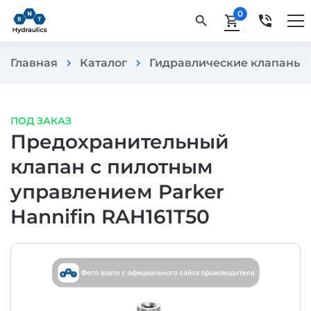
0
phone_in_talk
search
shopping_cart
Главная
Каталог
Гидравлические клапаны
chevron_right
chevron_right
che
ПОД ЗАКАЗ
Предохранительный
клапан с пилотным
управлением Parker
Hannifin RAH161T50