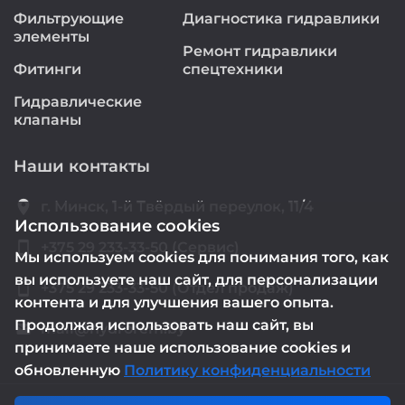
Фильтрующие
Диагностика гидравлики
элементы
Ремонт гидравлики
Фитинги
спецтехники
Гидравлические
клапаны
Наши контакты
location_on
г. Минск, 1-й Твёрдый переулок, 11/4
Использование cookies
smartphone
+375 29 233-33-50 (Сервис)
Мы используем cookies для понимания того, как
вы используете наш сайт, для персонализации
smartphone
+375 29 233-33-50 (Отдел продаж)
контента и для улучшения вашего опыта.
Продолжая использовать наш сайт, вы
mail@hydrorem.by
email
принимаете наше использование cookies и
обновленную
Политику конфиденциальности