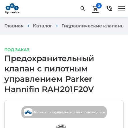
0
phone_in_talk
search
shopping_cart
Главная
Каталог
Гидравлические клапаны
chevron_right
chevron_right
che
ПОД ЗАКАЗ
Предохранительный
клапан с пилотным
управлением Parker
Hannifin RAH201F20V