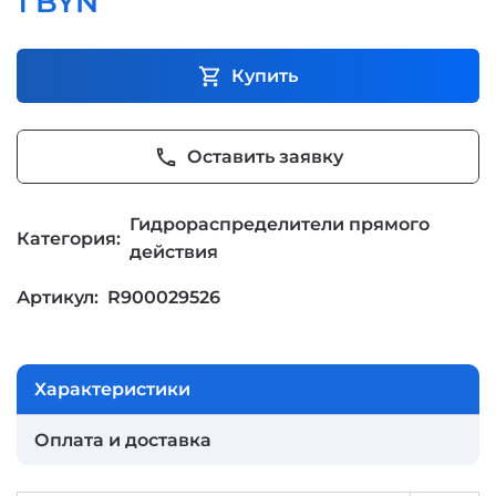
1 BYN
shopping_cart
Купить
phone
Оставить заявку
Гидрораспределители прямого
Категория:
действия
Артикул:
R900029526
Характеристики
Оплата и доставка