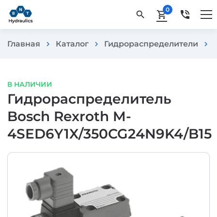
0
phone_in_talk
search
shopping_cart
Главная
Каталог
Гидрораспределители
chevron_right
chevron_right
chevron_right
В НАЛИЧИИ
Гидрораспределитель
Bosch Rexroth M-
4SED6Y1X/350CG24N9K4/B15