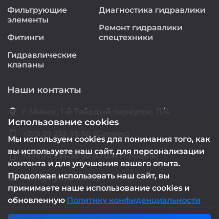
Фильтрующие
Диагностика гидравлики
элементы
Ремонт гидравлики
Фитинги
спецтехники
Гидравлические
клапаны
Наши контакты
location_on
г. Минск, 1-й Твёрдый переулок, 11/4
Использование cookies
smartphone
+375 29 233-33-50 (Сервис)
Мы используем cookies для понимания того, как
вы используете наш сайт, для персонализации
smartphone
+375 29 233-33-50 (Отдел продаж)
контента и для улучшения вашего опыта.
Продолжая использовать наш сайт, вы
mail@hydrorem.by
email
принимаете наше использование cookies и
обновленную
Политику конфиденциальности