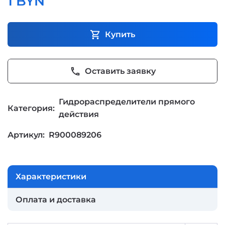
1 BYN
shopping_cart
Купить
phone
Оставить заявку
Гидрораспределители прямого
Категория:
действия
Артикул:
R900089206
Характеристики
Оплата и доставка