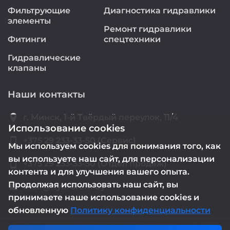
Фильтрующие
Диагностика гидравлики
элементы
Ремонт гидравлики
Фитинги
спецтехники
Гидравлические
клапаны
Наши контакты
location_on
г. Минск, 1-й Твёрдый переулок, 11/4
Использование cookies
smartphone
+375 29 233-33-50 (Сервис)
Мы используем cookies для понимания того, как
вы используете наш сайт, для персонализации
smartphone
+375 29 233-33-50 (Отдел продаж)
контента и для улучшения вашего опыта.
Продолжая использовать наш сайт, вы
mail@hydrorem.by
email
принимаете наше использование cookies и
обновленную
Политику конфиденциальности