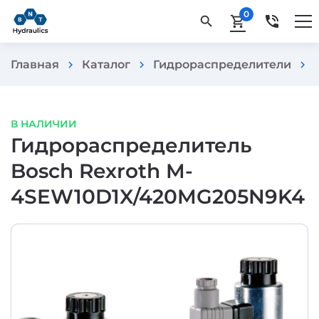
0
phone_in_talk
search
shopping_cart
Главная
Каталог
Гидрораспределители
chevron_right
chevron_right
chevron_right
В НАЛИЧИИ
Гидрораспределитель
Bosch Rexroth M-
4SEW10D1X/420MG205N9K4