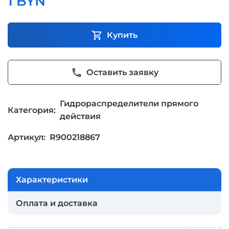
1 BYN
shopping_cart
Купить
phone
Оставить заявку
Гидрораспределители прямого
Категория:
действия
Артикул:
R900218867
Характеристики
Оплата и доставка