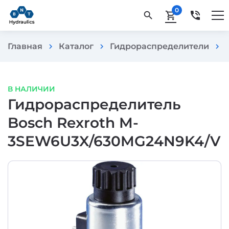
0
phone_in_talk
search
shopping_cart
Главная
Каталог
Гидрораспределители
chevron_right
chevron_right
chevron_right
В НАЛИЧИИ
Гидрораспределитель
Bosch Rexroth M-
3SEW6U3X/630MG24N9K4/V