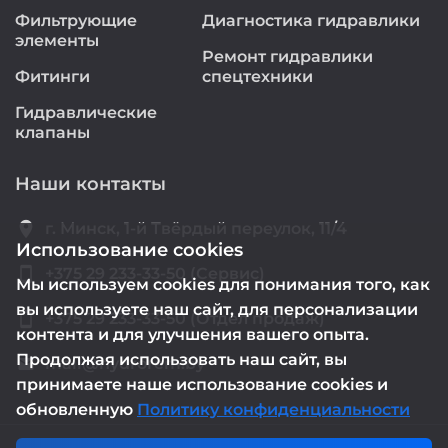
Фильтрующие
Диагностика гидравлики
элементы
Ремонт гидравлики
Фитинги
спецтехники
Гидравлические
клапаны
Наши контакты
location_on
г. Минск, 1-й Твёрдый переулок, 11/4
Использование cookies
smartphone
+375 29 233-33-50 (Сервис)
Мы используем cookies для понимания того, как
вы используете наш сайт, для персонализации
smartphone
+375 29 233-33-50 (Отдел продаж)
контента и для улучшения вашего опыта.
Продолжая использовать наш сайт, вы
mail@hydrorem.by
email
принимаете наше использование cookies и
обновленную
Политику конфиденциальности