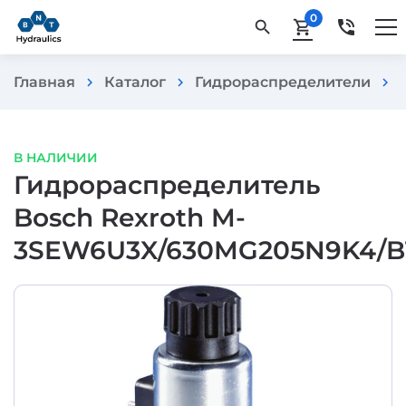
0
phone_in_talk
search
shopping_cart
Главная
Каталог
Гидрораспределители
chevron_right
chevron_right
chevron_right
В НАЛИЧИИ
Гидрораспределитель
Bosch Rexroth M-
3SEW6U3X/630MG205N9K4/B