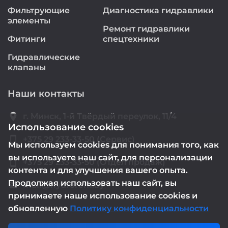
Фильтрующие
Диагностика гидравлики
элементы
Ремонт гидравлики
Фитинги
спецтехники
Гидравлические
клапаны
Наши контакты
location_on
г. Минск, 1-й Твёрдый переулок, 11/4
Использование cookies
smartphone
+375 29 233-33-50 (Сервис)
Мы используем cookies для понимания того, как
вы используете наш сайт, для персонализации
smartphone
+375 29 233-33-50 (Отдел продаж)
контента и для улучшения вашего опыта.
Продолжая использовать наш сайт, вы
mail@hydrorem.by
email
принимаете наше использование cookies и
обновленную
Политику конфиденциальности