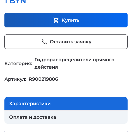
1 BYN
shopping_cart
Купить
phone
Оставить заявку
Гидрораспределители прямого
Категория:
действия
Артикул:
R900219806
Характеристики
Оплата и доставка