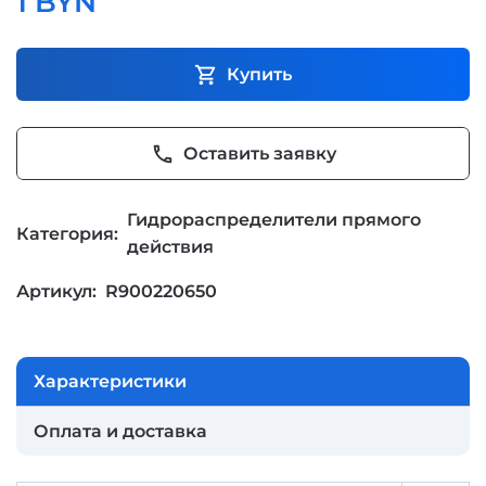
1 BYN
shopping_cart
Купить
phone
Оставить заявку
Гидрораспределители прямого
Категория:
действия
Артикул:
R900220650
Характеристики
Оплата и доставка