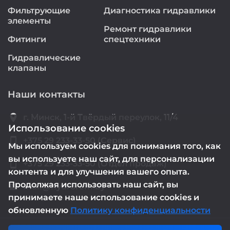
Фильтрующие
Диагностика гидравлики
элементы
Ремонт гидравлики
Фитинги
спецтехники
Гидравлические
клапаны
Наши контакты
location_on
г. Минск, 1-й Твёрдый переулок, 11/4
Использование cookies
smartphone
+375 29 233-33-50 (Сервис)
Мы используем cookies для понимания того, как
вы используете наш сайт, для персонализации
smartphone
+375 29 233-33-50 (Отдел продаж)
контента и для улучшения вашего опыта.
Продолжая использовать наш сайт, вы
mail@hydrorem.by
email
принимаете наше использование cookies и
обновленную
Политику конфиденциальности