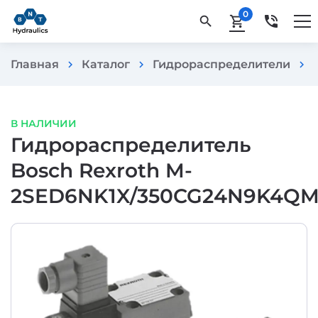
0
phone_in_talk
search
shopping_cart
Главная
Каталог
Гидрораспределители
chevron_right
chevron_right
chevron_right
В НАЛИЧИИ
Гидрораспределитель
Bosch Rexroth M-
2SED6NK1X/350CG24N9K4QM