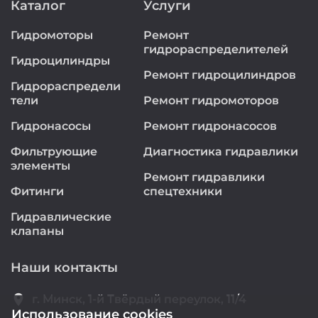
Каталог
Услуги
Гидромоторы
Ремонт
гидрораспределителей
Гидроцилиндры
Ремонт гидроцилиндров
Гидрораспредели
тели
Ремонт гидромоторов
Гидронасосы
Ремонт гидронасосов
Фильтрующие
Диагностика гидравлики
элементы
Ремонт гидравлики
Фитинги
спецтехники
Гидравлические
клапаны
Наши контакты
location_on
г. Минск, 1-й Твёрдый переулок, 11/4
Использование cookies