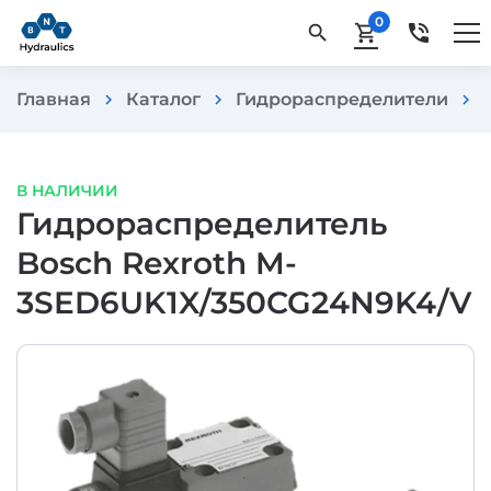
0
phone_in_talk
search
shopping_cart
Главная
Каталог
Гидрораспределители
chevron_right
chevron_right
chevron_right
В НАЛИЧИИ
Гидрораспределитель
Bosch Rexroth M-
3SED6UK1X/350CG24N9K4/V