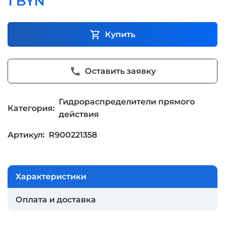
1 BYN
shopping_cart
Купить
phone
Оставить заявку
Гидрораспределители прямого
Категория:
действия
Артикул:
R900221358
Характеристики
Оплата и доставка