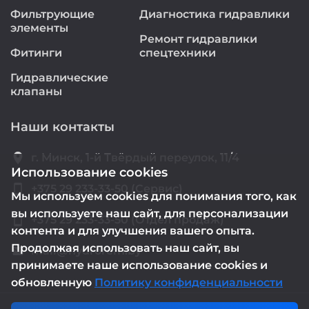
Фильтрующие
Диагностика гидравлики
элементы
Ремонт гидравлики
Фитинги
спецтехники
Гидравлические
клапаны
Наши контакты
location_on
г. Минск, 1-й Твёрдый переулок, 11/4
Использование cookies
smartphone
+375 29 233-33-50 (Сервис)
Мы используем cookies для понимания того, как
вы используете наш сайт, для персонализации
smartphone
+375 29 233-33-50 (Отдел продаж)
контента и для улучшения вашего опыта.
Продолжая использовать наш сайт, вы
mail@hydrorem.by
email
принимаете наше использование cookies и
обновленную
Политику конфиденциальности