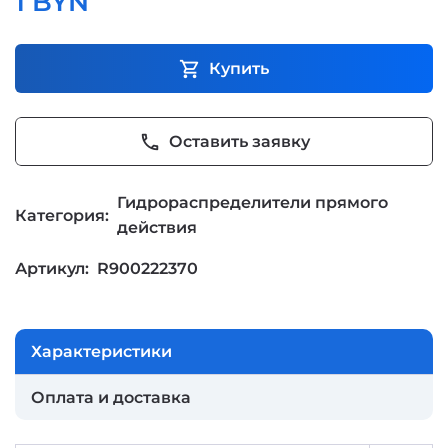
1 BYN
shopping_cart
Купить
phone
Оставить заявку
Гидрораспределители прямого
Категория:
действия
Артикул:
R900222370
Характеристики
Оплата и доставка