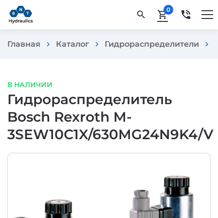
0
phone_in_talk
search
shopping_cart
Главная
Каталог
Гидрораспределители
chevron_right
chevron_right
chevron_right
В НАЛИЧИИ
Гидрораспределитель
Bosch Rexroth M-
3SEW10C1X/630MG24N9K4/V