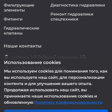
Фильтрующие
Диагностика гидравлики
элементы
Ремонт гидравлики
Фитинги
спецтехники
Гидравлические
клапаны
Наши контакты
location_on
г. Минск, 1-й Твёрдый переулок, 11/4
Использование cookies
smartphone
+375 29 233-33-50 (Сервис)
Мы используем cookies для понимания того, как
вы используете наш сайт, для персонализации
smartphone
+375 29 233-33-50 (Отдел продаж)
контента и для улучшения вашего опыта.
Продолжая использовать наш сайт, вы
mail@hydrorem.by
email
принимаете наше использование cookies и
обновленную
Политику конфиденциальности