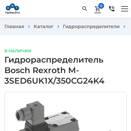
0
phone_in_talk
search
shopping_cart
Главная
Каталог
Гидрораспределители
chevron_right
chevron_right
chevron_right
В НАЛИЧИИ
Гидрораспределитель
Bosch Rexroth M-
3SED6UK1X/350CG24K4