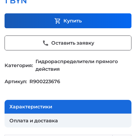
1 BYN
shopping_cart
Купить
phone
Оставить заявку
Гидрораспределители прямого
Категория:
действия
Артикул:
R900223676
Характеристики
Оплата и доставка