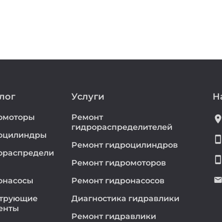
лог
Услуги
Н
омоторы
Ремонт
location_
гидрораспределителей
оцилиндры
smartphon
Ремонт гидроцилиндров
ораспредели
smartphon
Ремонт гидромоторов
emai
онасосы
Ремонт гидронасосов
трующие
Диагностика гидравлики
енты
Ремонт гидравлики