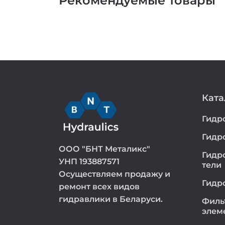
Рекомендуемые товары
Ката
Гидр
Гидр
ООО "БНТ Металикс"
Гидр
УНП 193887571
тели
Осуществляем продажу и
Гидр
ремонт всех видов
гидравлики в Беларуси.
Филь
элем