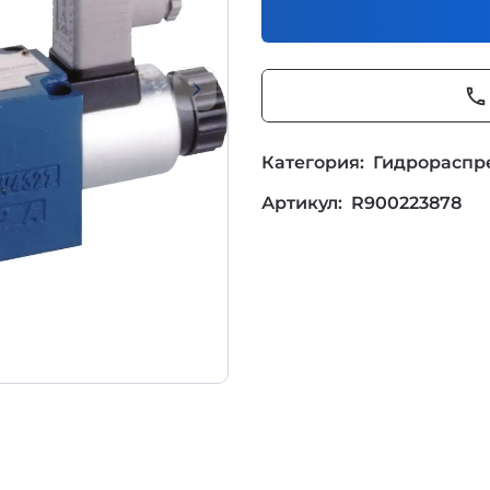
phone
Категория:
Гидрораспр
Артикул:
R900223878