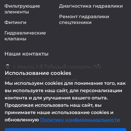
Фильтрующие
Диагностика гидравлики
элементы
Ремонт гидравлики
Фитинги
спецтехники
Гидравлические
клапаны
Наши контакты
location_on
г. Минск, 1-й Твёрдый переулок, 11/4
Использование cookies
smartphone
+375 29 233-33-50 (Сервис)
Мы используем cookies для понимания того, как
вы используете наш сайт, для персонализации
smartphone
+375 29 233-33-50 (Отдел продаж)
контента и для улучшения вашего опыта.
Продолжая использовать наш сайт, вы
mail@hydrorem.by
email
принимаете наше использование cookies и
обновленную
Политику конфиденциальности