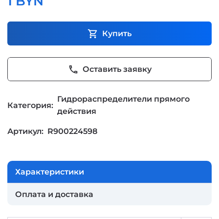
1 BYN
shopping_cart
Купить
phone
Оставить заявку
Гидрораспределители прямого
Категория:
действия
Артикул:
R900224598
Характеристики
Оплата и доставка