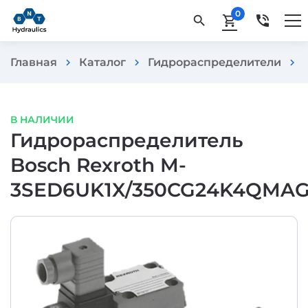
0
phone_in_talk
search
shopping_cart
Главная
Каталог
Гидрораспределители
chevron_right
chevron_right
chevron_right
В НАЛИЧИИ
Гидрораспределитель
Bosch Rexroth M-
3SED6UK1X/350CG24K4QMA