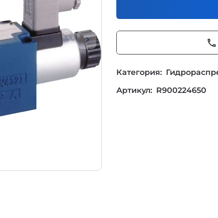
phone
Категория:
Гидрораспр
Артикул:
R900224650