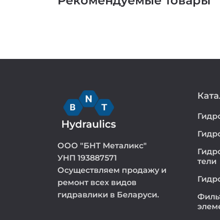
Рекомендуемые товары
Ката
Гидр
Гидр
ООО "БНТ Металикс"
Гидр
УНП 193887571
тели
Осуществляем продажу и
Гидр
ремонт всех видов
гидравлики в Беларуси.
Филь
элем