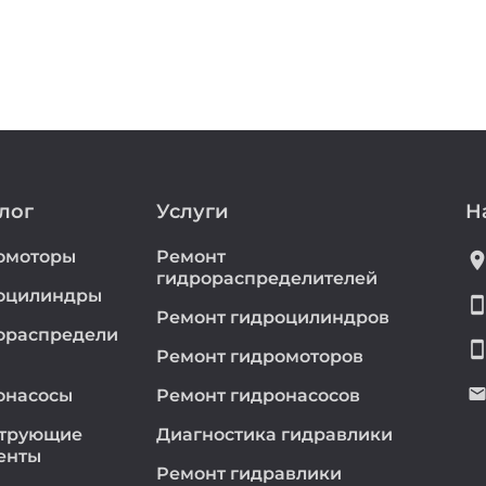
лог
Услуги
Н
омоторы
Ремонт
location_
гидрораспределителей
оцилиндры
smartphon
Ремонт гидроцилиндров
ораспредели
smartphon
Ремонт гидромоторов
emai
онасосы
Ремонт гидронасосов
трующие
Диагностика гидравлики
енты
Ремонт гидравлики