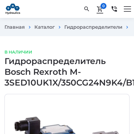
0
phone_in_talk
search
shopping_cart
Главная
Каталог
Гидрораспределители
chevron_right
chevron_right
chevron_right
В НАЛИЧИИ
Гидрораспределитель
Bosch Rexroth M-
3SED10UK1X/350CG24N9K4/B