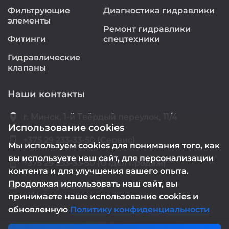
Фильтрующие
Диагностика гидравлики
элементы
Ремонт гидравлики
Фитинги
спецтехники
Гидравлические
клапаны
Наши контакты
location_on
г. Минск, 1-й Твёрдый переулок, 11/4
Использование cookies
smartphone
+375 29 233-33-50 (Сервис)
Мы используем cookies для понимания того, как
вы используете наш сайт, для персонализации
smartphone
+375 29 233-33-50 (Отдел продаж)
контента и для улучшения вашего опыта.
Продолжая использовать наш сайт, вы
mail@hydrorem.by
email
принимаете наше использование cookies и
обновленную
Политику конфиденциальности