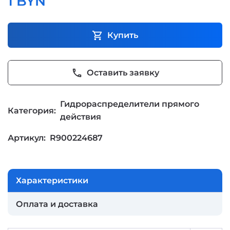
1 BYN
shopping_cart
Купить
phone
Оставить заявку
Гидрораспределители прямого
Категория:
действия
Артикул:
R900224687
Характеристики
Оплата и доставка