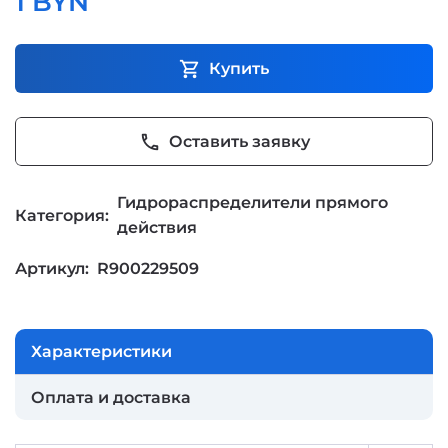
1 BYN
shopping_cart
Купить
phone
Оставить заявку
Гидрораспределители прямого
Категория:
действия
Артикул:
R900229509
Характеристики
Оплата и доставка