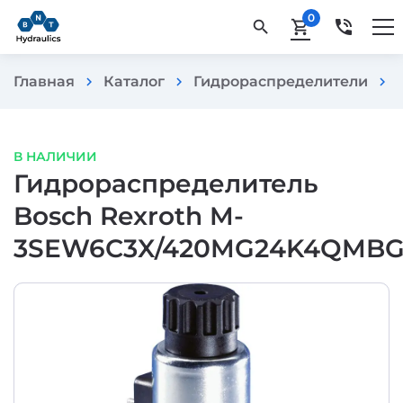
0
phone_in_talk
search
shopping_cart
Главная
Каталог
Гидрораспределители
chevron_right
chevron_right
chevron_right
В НАЛИЧИИ
Гидрораспределитель
Bosch Rexroth M-
3SEW6C3X/420MG24K4QMBG