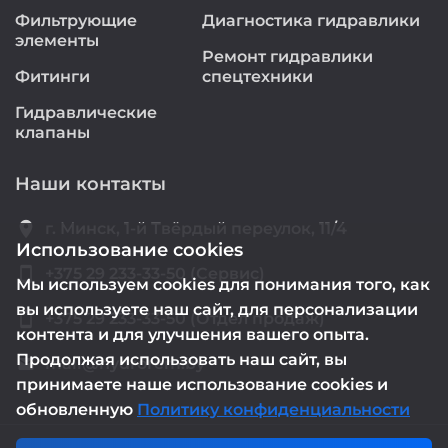
Фильтрующие
Диагностика гидравлики
элементы
Ремонт гидравлики
Фитинги
спецтехники
Гидравлические
клапаны
Наши контакты
location_on
г. Минск, 1-й Твёрдый переулок, 11/4
Использование cookies
smartphone
+375 29 233-33-50 (Сервис)
Мы используем cookies для понимания того, как
вы используете наш сайт, для персонализации
smartphone
+375 29 233-33-50 (Отдел продаж)
контента и для улучшения вашего опыта.
Продолжая использовать наш сайт, вы
mail@hydrorem.by
email
принимаете наше использование cookies и
обновленную
Политику конфиденциальности