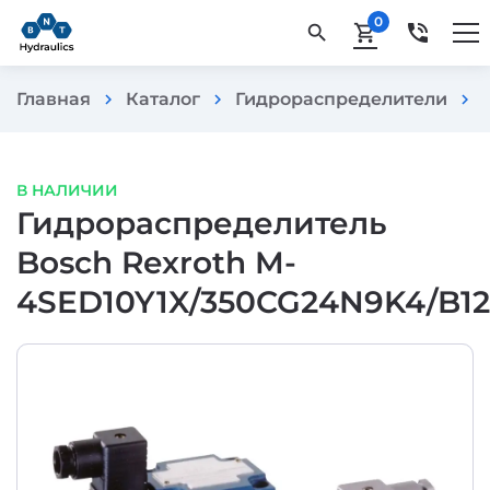
0
phone_in_talk
search
shopping_cart
Главная
Каталог
Гидрораспределители
chevron_right
chevron_right
chevron_right
В НАЛИЧИИ
Гидрораспределитель
Bosch Rexroth M-
4SED10Y1X/350CG24N9K4/B12