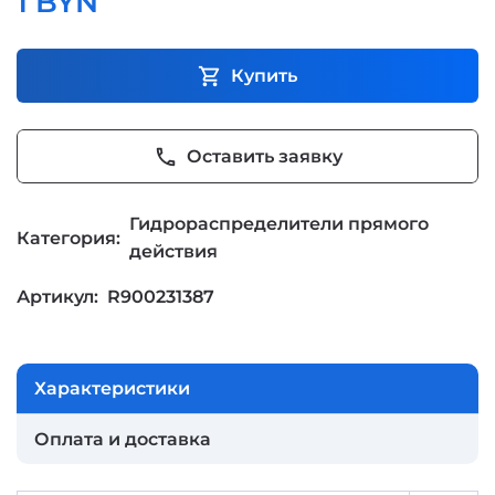
1 BYN
shopping_cart
Купить
phone
Оставить заявку
Гидрораспределители прямого
Категория:
действия
Артикул:
R900231387
Характеристики
Оплата и доставка