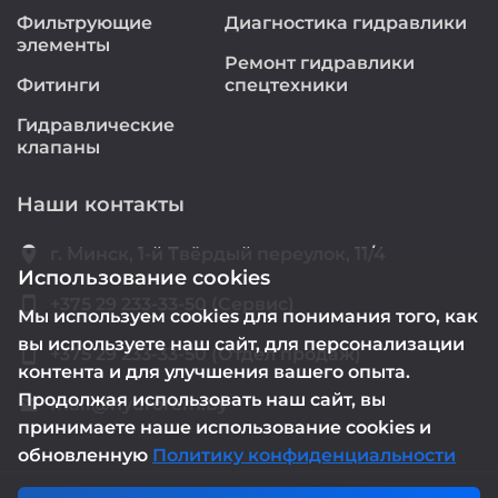
Фильтрующие
Диагностика гидравлики
элементы
Ремонт гидравлики
Фитинги
спецтехники
Гидравлические
клапаны
Наши контакты
location_on
г. Минск, 1-й Твёрдый переулок, 11/4
Использование cookies
smartphone
+375 29 233-33-50 (Сервис)
Мы используем cookies для понимания того, как
вы используете наш сайт, для персонализации
smartphone
+375 29 233-33-50 (Отдел продаж)
контента и для улучшения вашего опыта.
Продолжая использовать наш сайт, вы
mail@hydrorem.by
email
принимаете наше использование cookies и
обновленную
Политику конфиденциальности