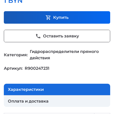
1 BYN
shopping_cart
Купить
phone
Оставить заявку
Гидрораспределители прямого
Категория:
действия
Артикул:
R900247231
Характеристики
Оплата и доставка