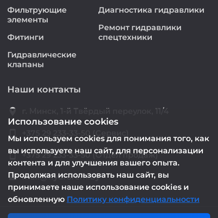
Фильтрующие
Диагностика гидравлики
элементы
Ремонт гидравлики
Фитинги
спецтехники
Гидравлические
клапаны
Наши контакты
location_on
г. Минск, 1-й Твёрдый переулок, 11/4
Использование cookies
smartphone
+375 29 233-33-50 (Сервис)
Мы используем cookies для понимания того, как
вы используете наш сайт, для персонализации
smartphone
+375 29 233-33-50 (Отдел продаж)
контента и для улучшения вашего опыта.
Продолжая использовать наш сайт, вы
mail@hydrorem.by
email
принимаете наше использование cookies и
обновленную
Политику конфиденциальности