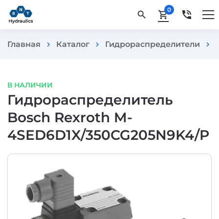
0
phone_in_talk
search
shopping_cart
Главная
Каталог
Гидрораспределители
chevron_right
chevron_right
chevron_right
В НАЛИЧИИ
Гидрораспределитель
Bosch Rexroth M-
4SED6D1X/350CG205N9K4/P