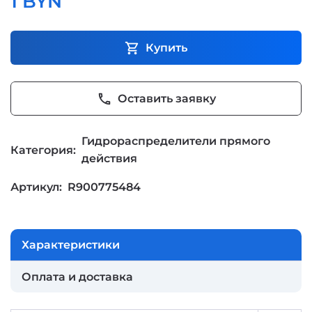
1 BYN
shopping_cart
Купить
phone
Оставить заявку
Гидрораспределители прямого
Категория:
действия
Артикул:
R900775484
Характеристики
Оплата и доставка