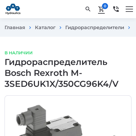
0
phone_in_talk
search
shopping_cart
Главная
Каталог
Гидрораспределители
chevron_right
chevron_right
chevron_right
В НАЛИЧИИ
Гидрораспределитель
Bosch Rexroth M-
3SED6UK1X/350CG96K4/V