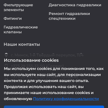
Фильтрующие
Диагностика гидравлики
элементы
Ремонт гидравлики
Фитинги
спецтехники
Гидравлические
клапаны
Наши контакты
location_on
г. Минск, 1-й Твёрдый переулок, 11/4
Использование cookies
smartphone
+375 29 233-33-50 (Сервис)
Мы используем cookies для понимания того, как
вы используете наш сайт, для персонализации
smartphone
+375 29 233-33-50 (Отдел продаж)
контента и для улучшения вашего опыта.
Продолжая использовать наш сайт, вы
mail@hydrorem.by
email
принимаете наше использование cookies и
обновленную
Политику конфиденциальности