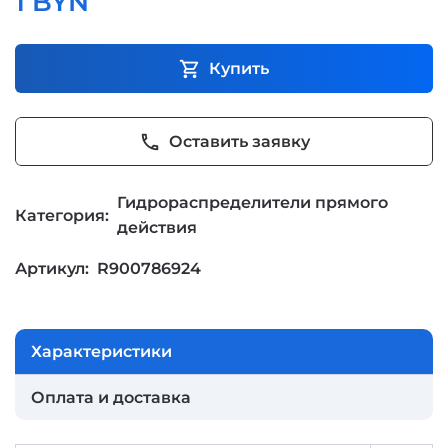
1 BYN
shopping_cart
Купить
phone
Оставить заявку
Гидрораспределители прямого
Категория:
действия
Артикул:
R900786924
Характеристики
Оплата и доставка