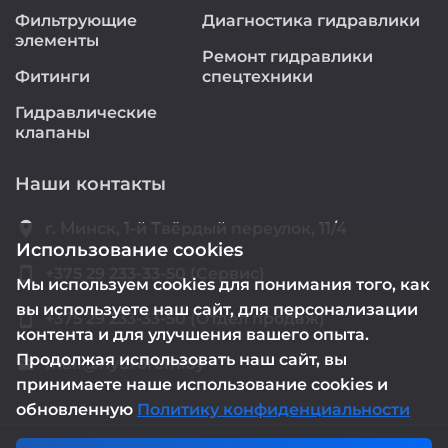
Фильтрующие
Диагностика гидравлики
элементы
Ремонт гидравлики
Фитинги
спецтехники
Гидравлические
клапаны
Наши контакты
location_on
г. Минск, 1-й Твёрдый переулок, 11/4
Использование cookies
smartphone
+375 29 233-33-50 (Сервис)
Мы используем cookies для понимания того, как
вы используете наш сайт, для персонализации
smartphone
+375 29 233-33-50 (Отдел продаж)
контента и для улучшения вашего опыта.
Продолжая использовать наш сайт, вы
mail@hydrorem.by
email
принимаете наше использование cookies и
обновленную
Политику конфиденциальности