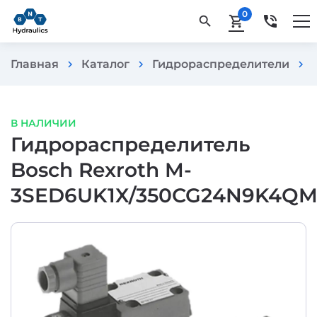
0
phone_in_talk
search
shopping_cart
Главная
Каталог
Гидрораспределители
chevron_right
chevron_right
chevron_right
В НАЛИЧИИ
Гидрораспределитель
Bosch Rexroth M-
3SED6UK1X/350CG24N9K4QM