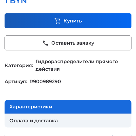
1 BYN
shopping_cart
Купить
phone
Оставить заявку
Гидрораспределители прямого
Категория:
действия
Артикул:
R900989290
Характеристики
Оплата и доставка