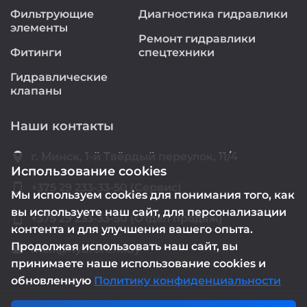
Фильтрующие
Диагностика гидравлики
элементы
Ремонт гидравлики
Фитинги
спецтехники
Гидравлические
клапаны
Наши контакты
location_on
г. Минск, 1-й Твёрдый переулок, 11/4
Использование cookies
smartphone
+375 29 233-33-50 (Сервис)
Мы используем cookies для понимания того, как
вы используете наш сайт, для персонализации
smartphone
+375 29 233-33-50 (Отдел продаж)
контента и для улучшения вашего опыта.
Продолжая использовать наш сайт, вы
mail@hydrorem.by
email
принимаете наше использование cookies и
обновленную
Политику конфиденциальности