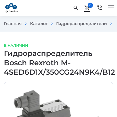
0
phone_in_talk
search
shopping_cart
Главная
Каталог
Гидрораспределители
chevron_right
chevron_right
chevron_right
В НАЛИЧИИ
Гидрораспределитель
Bosch Rexroth M-
4SED6D1X/350CG24N9K4/B12