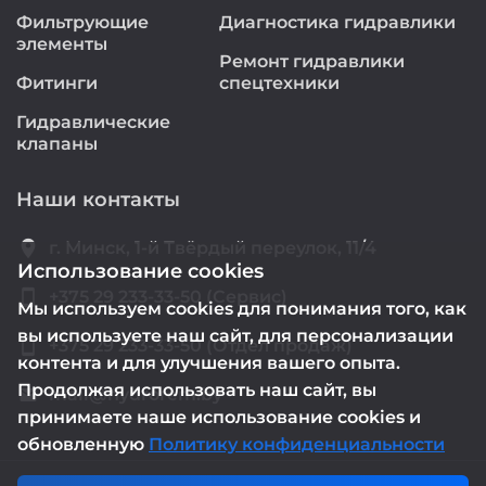
Фильтрующие
Диагностика гидравлики
элементы
Ремонт гидравлики
Фитинги
спецтехники
Гидравлические
клапаны
Наши контакты
location_on
г. Минск, 1-й Твёрдый переулок, 11/4
Использование cookies
smartphone
+375 29 233-33-50 (Сервис)
Мы используем cookies для понимания того, как
вы используете наш сайт, для персонализации
smartphone
+375 29 233-33-50 (Отдел продаж)
контента и для улучшения вашего опыта.
Продолжая использовать наш сайт, вы
mail@hydrorem.by
email
принимаете наше использование cookies и
обновленную
Политику конфиденциальности