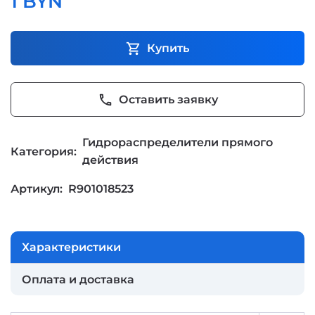
1 BYN
shopping_cart
Купить
phone
Оставить заявку
Гидрораспределители прямого
Категория:
действия
Артикул:
R901018523
Характеристики
Оплата и доставка