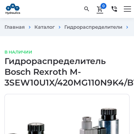
0
phone_in_talk
search
shopping_cart
Главная
Каталог
Гидрораспределители
chevron_right
chevron_right
chevron_right
В НАЛИЧИИ
Гидрораспределитель
Bosch Rexroth M-
3SEW10U1X/420MG110N9K4/B