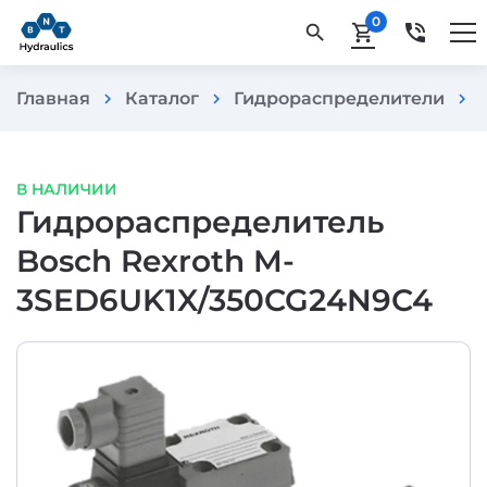
0
phone_in_talk
search
shopping_cart
Главная
Каталог
Гидрораспределители
chevron_right
chevron_right
chevron_right
В НАЛИЧИИ
Гидрораспределитель
Bosch Rexroth M-
3SED6UK1X/350CG24N9C4