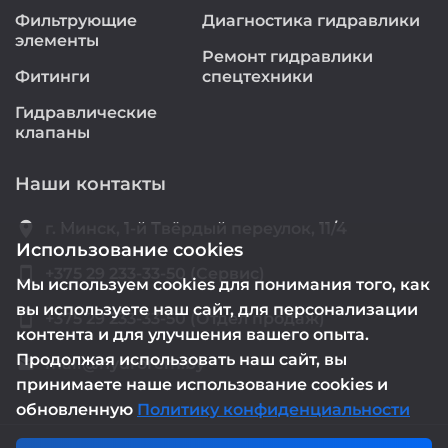
Фильтрующие
Диагностика гидравлики
элементы
Ремонт гидравлики
Фитинги
спецтехники
Гидравлические
клапаны
Наши контакты
location_on
г. Минск, 1-й Твёрдый переулок, 11/4
Использование cookies
smartphone
+375 29 233-33-50 (Сервис)
Мы используем cookies для понимания того, как
вы используете наш сайт, для персонализации
smartphone
+375 29 233-33-50 (Отдел продаж)
контента и для улучшения вашего опыта.
Продолжая использовать наш сайт, вы
mail@hydrorem.by
email
принимаете наше использование cookies и
обновленную
Политику конфиденциальности