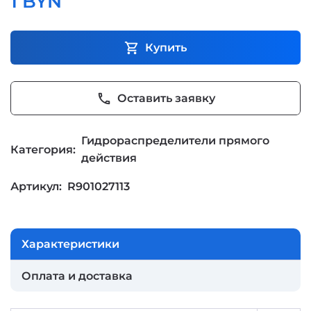
1 BYN
shopping_cart
Купить
phone
Оставить заявку
Гидрораспределители прямого
Категория:
действия
Артикул:
R901027113
Характеристики
Оплата и доставка