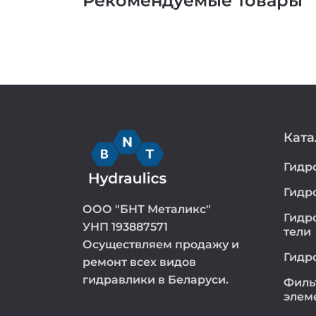
Рекомендуемые товары
Ката
Гидр
Гидр
ООО "БНТ Металикс"
Гидр
УНП 193887571
тели
Осуществляем продажу и
Гидр
ремонт всех видов
гидравлики в Беларуси.
Филь
элем