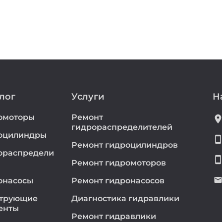
лог
Услуги
Н
омоторы
Ремонт
location_
гидрораспределителей
оцилиндры
smartphon
Ремонт гидроцилиндров
ораспредели
smartphon
Ремонт гидромоторов
emai
онасосы
Ремонт гидронасосов
трующие
Диагностика гидравлики
енты
Ремонт гидравлики