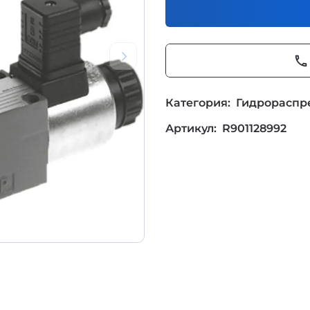
phone
Категория:
Гидрораспр
Артикул:
R901128992