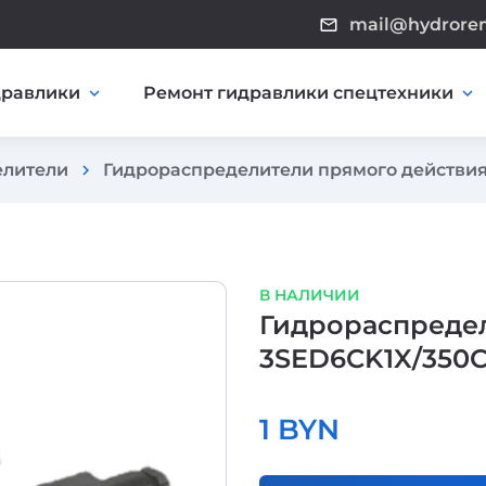
mail@hydrore
mail_outline
дравлики
Ремонт гидравлики спецтехники
expand_more
expand_more
елители
Гидрораспределители прямого действи
chevron_right
В НАЛИЧИИ
Гидрораспредел
3SED6CK1X/350
1 BYN