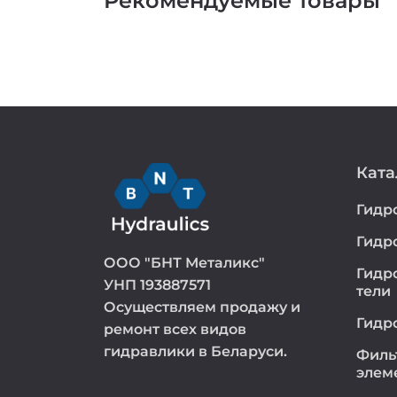
Рекомендуемые товары
Ката
Гидр
Гидр
ООО "БНТ Металикс"
Гидр
УНП 193887571
тели
Осуществляем продажу и
Гидр
ремонт всех видов
гидравлики в Беларуси.
Филь
элем