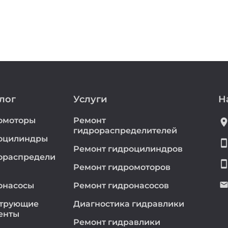
лог
Услуги
Н
омоторы
Ремонт
location_
гидрораспределителей
оцилиндры
smartphon
Ремонт гидроцилиндров
ораспредели
smartphon
Ремонт гидромоторов
emai
онасосы
Ремонт гидронасосов
трующие
Диагностика гидравлики
енты
Ремонт гидравлики