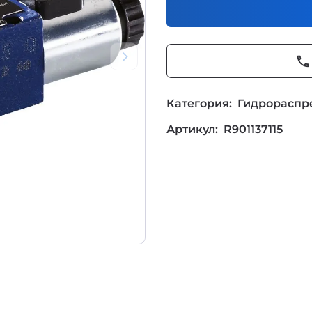
phone
Категория:
Гидрораспр
Артикул:
R901137115