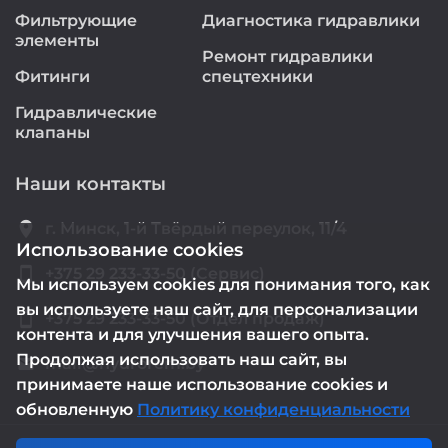
Фильтрующие
Диагностика гидравлики
элементы
Ремонт гидравлики
Фитинги
спецтехники
Гидравлические
клапаны
Наши контакты
location_on
г. Минск, 1-й Твёрдый переулок, 11/4
Использование cookies
smartphone
+375 29 233-33-50 (Сервис)
Мы используем cookies для понимания того, как
вы используете наш сайт, для персонализации
smartphone
+375 29 233-33-50 (Отдел продаж)
контента и для улучшения вашего опыта.
Продолжая использовать наш сайт, вы
mail@hydrorem.by
email
принимаете наше использование cookies и
обновленную
Политику конфиденциальности