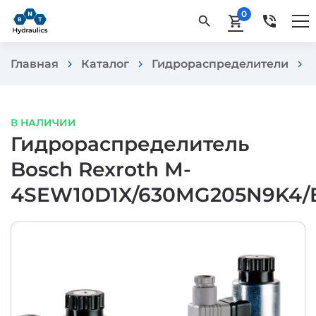
0
phone_in_talk
search
shopping_cart
Главная
Каталог
Гидрораспределители
chevron_right
chevron_right
chevron_right
В НАЛИЧИИ
Гидрораспределитель
Bosch Rexroth M-
4SEW10D1X/630MG205N9K4/