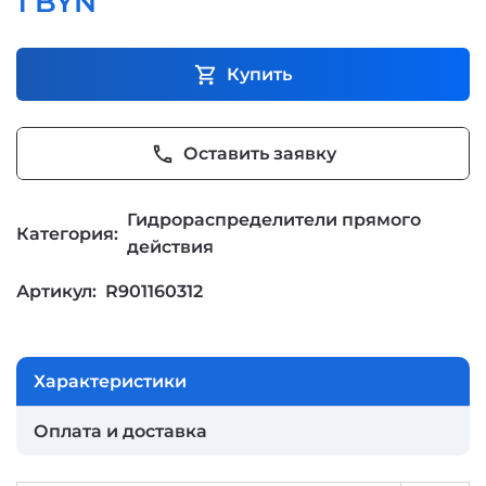
1 BYN
shopping_cart
Купить
phone
Оставить заявку
Гидрораспределители прямого
Категория:
действия
Артикул:
R901160312
Характеристики
Оплата и доставка