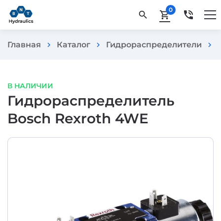
0
phone_in_talk
search
shopping_cart
Главная
Каталог
Гидрораспределители
chevron_right
chevron_right
chevron_right
В НАЛИЧИИ
Гидрораспределитель
Bosch Rexroth 4WE