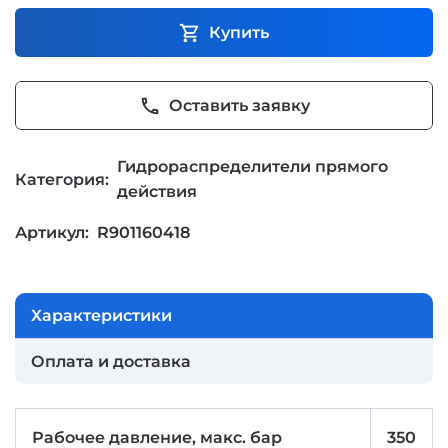
shopping_cart
Купить
phone
Оставить заявку
Гидрораспределители прямого
Категория:
действия
Артикул:
R901160418
Характеристики
Оплата и доставка
Рабочее давление, макс. бар
350