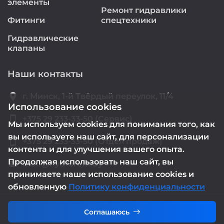
элементы
Ремонт гидравлики
Фитинги
спецтехники
Гидравлические
клапаны
Наши контакты
location_on
г. Минск, 1-й Твёрдый переулок, 11/4
Использование cookies
smartphone
+375 29 233-33-50 (Сервис)
Мы используем cookies для понимания того, как
вы используете наш сайт, для персонализации
smartphone
+375 29 233-33-50 (Отдел продаж)
контента и для улучшения вашего опыта.
Продолжая использовать наш сайт, вы
mail@hydrorem.by
email
принимаете наше использование cookies и
обновленную
Политику конфиденциальности
Соглашаюсь
Политика конфиденциальности