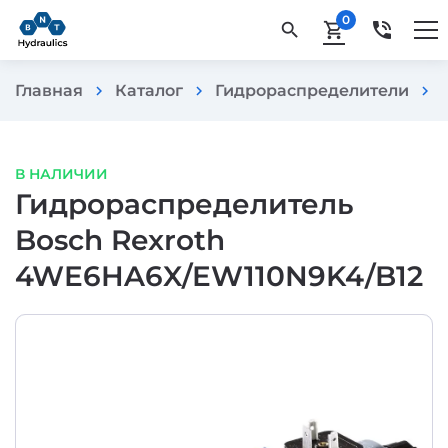
0
phone_in_talk
search
shopping_cart
Главная
Каталог
Гидрораспределители
chevron_right
chevron_right
chevron_right
В НАЛИЧИИ
Гидрораспределитель
Bosch Rexroth
4WE6HA6X/EW110N9K4/B12