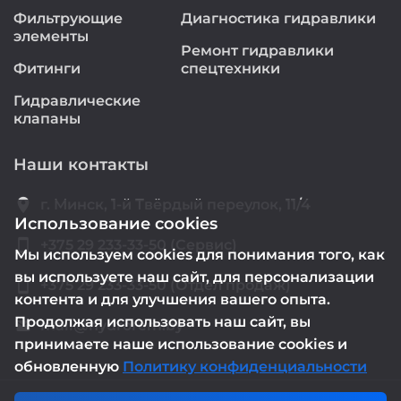
Фильтрующие
Диагностика гидравлики
элементы
Ремонт гидравлики
Фитинги
спецтехники
Гидравлические
клапаны
Наши контакты
location_on
г. Минск, 1-й Твёрдый переулок, 11/4
Использование cookies
smartphone
+375 29 233-33-50 (Сервис)
Мы используем cookies для понимания того, как
вы используете наш сайт, для персонализации
smartphone
+375 29 233-33-50 (Отдел продаж)
контента и для улучшения вашего опыта.
Продолжая использовать наш сайт, вы
mail@hydrorem.by
email
принимаете наше использование cookies и
обновленную
Политику конфиденциальности