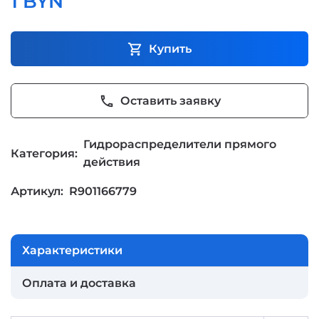
1 BYN
shopping_cart
Купить
phone
Оставить заявку
Гидрораспределители прямого
Категория:
действия
Артикул:
R901166779
Характеристики
Оплата и доставка