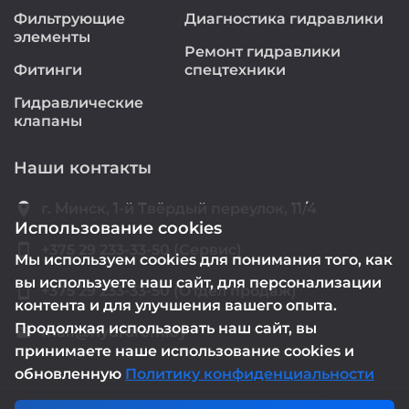
Фильтрующие
Диагностика гидравлики
элементы
Ремонт гидравлики
Фитинги
спецтехники
Гидравлические
клапаны
Наши контакты
location_on
г. Минск, 1-й Твёрдый переулок, 11/4
Использование cookies
smartphone
+375 29 233-33-50 (Сервис)
Мы используем cookies для понимания того, как
вы используете наш сайт, для персонализации
smartphone
+375 29 233-33-50 (Отдел продаж)
контента и для улучшения вашего опыта.
Продолжая использовать наш сайт, вы
mail@hydrorem.by
email
принимаете наше использование cookies и
обновленную
Политику конфиденциальности