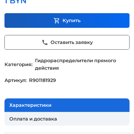
1 BYN
shopping_cart
Купить
phone
Оставить заявку
Гидрораспределители прямого
Категория:
действия
Артикул:
R901181929
Характеристики
Оплата и доставка