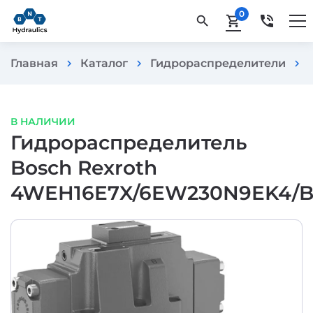
0
phone_in_talk
search
shopping_cart
Главная
Каталог
Гидрораспределители
chevron_right
chevron_right
chevron_right
В НАЛИЧИИ
Гидрораспределитель
Bosch Rexroth
4WEH16E7X/6EW230N9EK4/B