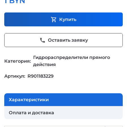
1 BYN
shopping_cart
Купить
phone
Оставить заявку
Гидрораспределители прямого
Категория:
действия
Артикул:
R901183229
Характеристики
Оплата и доставка