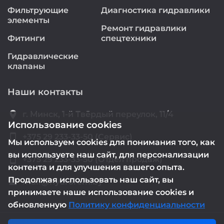
Фильтрующие
Диагностика гидравлики
элементы
Ремонт гидравлики
Фитинги
спецтехники
Гидравлические
клапаны
Наши контакты
location_on
г. Минск, 1-й Твёрдый переулок, 11/4
Использование cookies
smartphone
+375 29 233-33-50 (Сервис)
Мы используем cookies для понимания того, как
вы используете наш сайт, для персонализации
smartphone
+375 29 233-33-50 (Отдел продаж)
контента и для улучшения вашего опыта.
Продолжая использовать наш сайт, вы
mail@hydrorem.by
email
принимаете наше использование cookies и
обновленную
Политику конфиденциальности