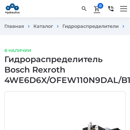
0
phone_in_talk
search
shopping_cart
Главная
Каталог
Гидрораспределители
chevron_right
chevron_right
chevron_right
В НАЛИЧИИ
Гидрораспределитель
Bosch Rexroth
4WE6D6X/OFEW110N9DAL/B