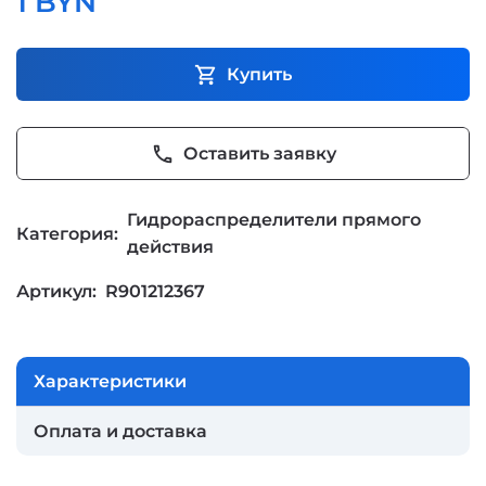
1 BYN
shopping_cart
Купить
phone
Оставить заявку
Гидрораспределители прямого
Категория:
действия
Артикул:
R901212367
Характеристики
Оплата и доставка