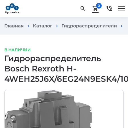
0
phone_in_talk
search
shopping_cart
Главная
Каталог
Гидрораспределители
chevron_right
chevron_right
chevron_right
В НАЛИЧИИ
Гидрораспределитель
Bosch Rexroth H-
4WEH25J6X/6EG24N9ESK4/10