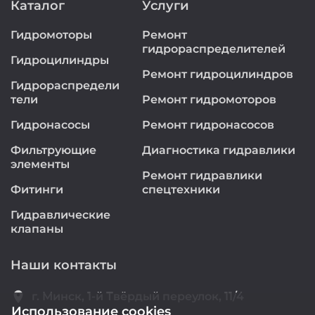
Каталог
Услуги
Гидромоторы
Ремонт
гидрораспределителей
Гидроцилиндры
Ремонт гидроцилиндров
Гидрораспредели
тели
Ремонт гидромоторов
Гидронасосы
Ремонт гидронасосов
Фильтрующие
Диагностика гидравлики
элементы
Ремонт гидравлики
Фитинги
спецтехники
Гидравлические
клапаны
Наши контакты
location_on
г. Минск, 1-й Твёрдый переулок, 11/4
Использование cookies