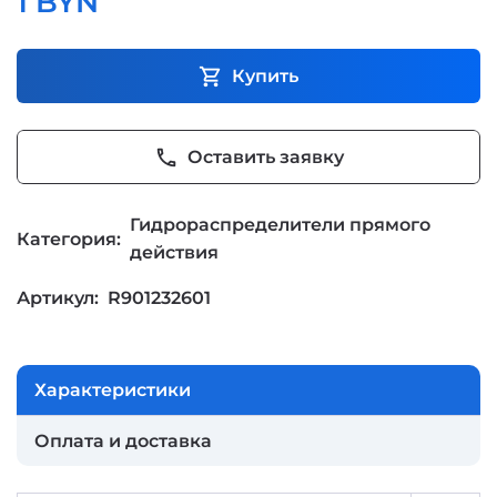
1 BYN
shopping_cart
Купить
phone
Оставить заявку
Гидрораспределители прямого
Категория:
действия
Артикул:
R901232601
Характеристики
Оплата и доставка