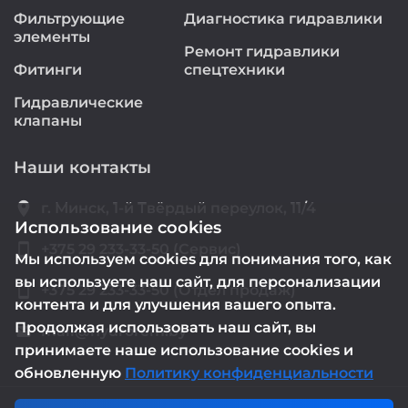
Фильтрующие
Диагностика гидравлики
элементы
Ремонт гидравлики
Фитинги
спецтехники
Гидравлические
клапаны
Наши контакты
location_on
г. Минск, 1-й Твёрдый переулок, 11/4
Использование cookies
smartphone
+375 29 233-33-50 (Сервис)
Мы используем cookies для понимания того, как
вы используете наш сайт, для персонализации
smartphone
+375 29 233-33-50 (Отдел продаж)
контента и для улучшения вашего опыта.
Продолжая использовать наш сайт, вы
mail@hydrorem.by
email
принимаете наше использование cookies и
обновленную
Политику конфиденциальности