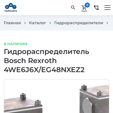
0
phone_in_talk
search
shopping_cart
Главная
Каталог
Гидрораспределители
chevron_right
chevron_right
chevron_right
В НАЛИЧИИ
Гидрораспределитель
Bosch Rexroth
4WE6J6X/EG48NXEZ2