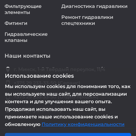
Фильтрующие
Диагностика гидравлики
элементы
Ремонт гидравлики
Фитинги
спецтехники
Гидравлические
клапаны
Наши контакты
location_on
г. Минск, 1-й Твёрдый переулок, 11/4
Использование cookies
smartphone
+375 29 233-33-50 (Сервис)
Мы используем cookies для понимания того, как
вы используете наш сайт, для персонализации
smartphone
+375 29 233-33-50 (Отдел продаж)
контента и для улучшения вашего опыта.
Продолжая использовать наш сайт, вы
mail@hydrorem.by
email
принимаете наше использование cookies и
обновленную
Политику конфиденциальности