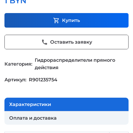
1 BYN
shopping_cart
Купить
phone
Оставить заявку
Гидрораспределители прямого
Категория:
действия
Артикул:
R901235754
Характеристики
Оплата и доставка