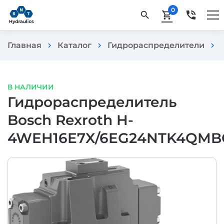
0
phone_in_talk
search
shopping_cart
Главная
Каталог
Гидрораспределители
chevron_right
chevron_right
chevron_right
В НАЛИЧИИ
Гидрораспределитель
Bosch Rexroth H-
4WEH16E7X/6EG24NTK4QMB