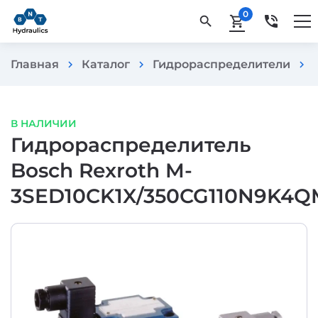
0
phone_in_talk
search
shopping_cart
Главная
Каталог
Гидрораспределители
chevron_right
chevron_right
chevron_right
В НАЛИЧИИ
Гидрораспределитель
Bosch Rexroth M-
3SED10CK1X/350CG110N9K4