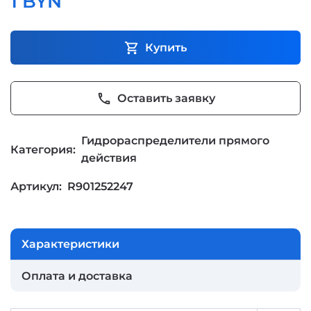
1 BYN
shopping_cart
Купить
phone
Оставить заявку
Гидрораспределители прямого
Категория:
действия
Артикул:
R901252247
Характеристики
Оплата и доставка