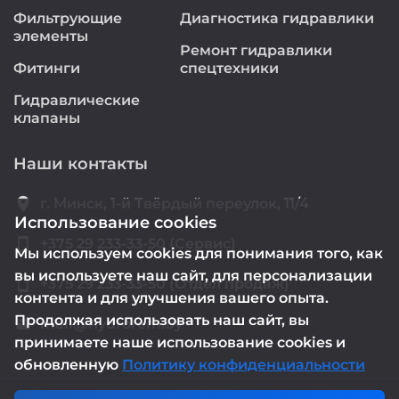
Фильтрующие
Диагностика гидравлики
элементы
Ремонт гидравлики
Фитинги
спецтехники
Гидравлические
клапаны
Наши контакты
location_on
г. Минск, 1-й Твёрдый переулок, 11/4
Использование cookies
smartphone
+375 29 233-33-50 (Сервис)
Мы используем cookies для понимания того, как
вы используете наш сайт, для персонализации
smartphone
+375 29 233-33-50 (Отдел продаж)
контента и для улучшения вашего опыта.
Продолжая использовать наш сайт, вы
mail@hydrorem.by
email
принимаете наше использование cookies и
обновленную
Политику конфиденциальности