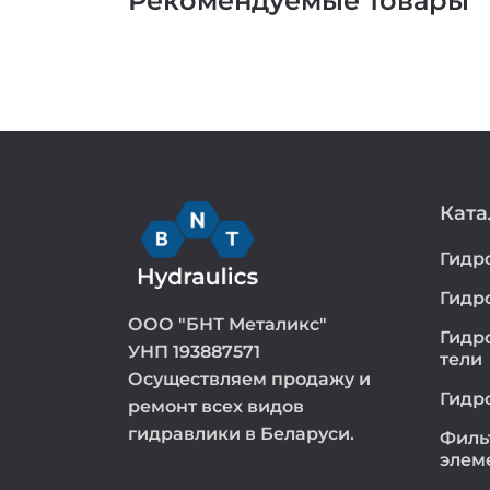
Рекомендуемые товары
Ката
Гидр
Гидр
ООО "БНТ Металикс"
Гидр
УНП 193887571
тели
Осуществляем продажу и
Гидр
ремонт всех видов
гидравлики в Беларуси.
Филь
элем