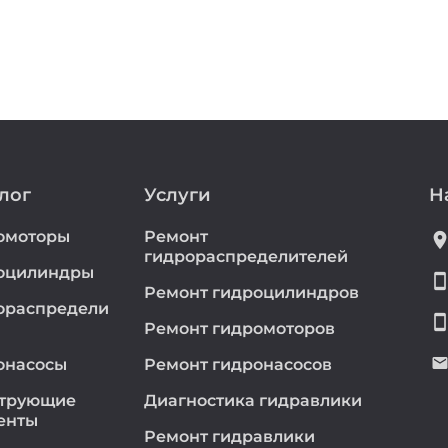
лог
Услуги
Н
омоторы
Ремонт
location_
гидрораспределителей
оцилиндры
smartphon
Ремонт гидроцилиндров
ораспредели
smartphon
Ремонт гидромоторов
emai
онасосы
Ремонт гидронасосов
трующие
Диагностика гидравлики
енты
Ремонт гидравлики