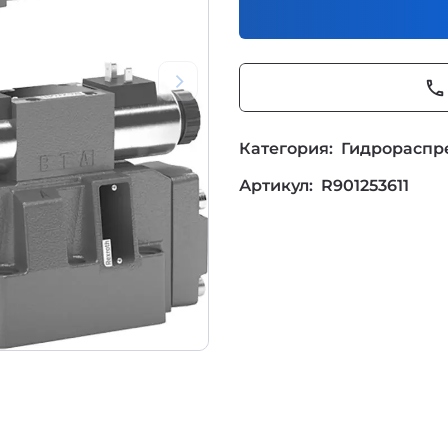
phone
Категория:
Гидрораспр
Артикул:
R901253611