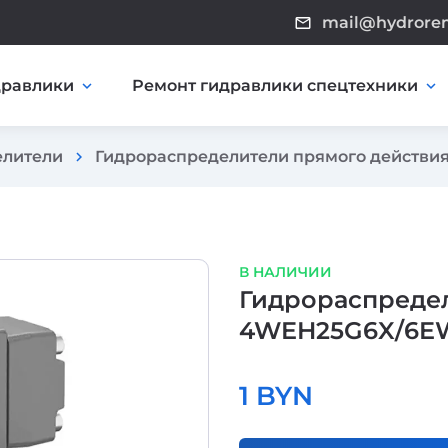
mail@hydrore
mail_outline
дравлики
Ремонт гидравлики спецтехники
expand_more
expand_more
елители
Гидрораспределители прямого действи
chevron_right
В НАЛИЧИИ
Гидрораспредел
4WEH25G6X/6E
1 BYN