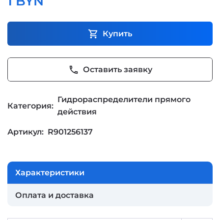
1 BYN
shopping_cart
Купить
phone
Оставить заявку
Гидрораспределители прямого
Категория:
действия
Артикул:
R901256137
Характеристики
Оплата и доставка