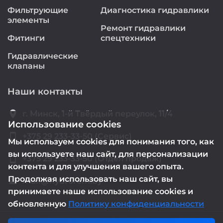
Фильтрующие
Диагностика гидравлики
элементы
Ремонт гидравлики
Фитинги
спецтехники
Гидравлические
клапаны
Наши контакты
location_on
г. Минск, 1-й Твёрдый переулок, 11/4
Использование cookies
smartphone
+375 29 233-33-50 (Сервис)
Мы используем cookies для понимания того, как
вы используете наш сайт, для персонализации
smartphone
+375 29 233-33-50 (Отдел продаж)
контента и для улучшения вашего опыта.
Продолжая использовать наш сайт, вы
mail@hydrorem.by
email
принимаете наше использование cookies и
обновленную
Политику конфиденциальности