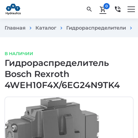
0
phone_in_talk
search
shopping_cart
Главная
Каталог
Гидрораспределители
chevron_right
chevron_right
chevron_right
В НАЛИЧИИ
Гидрораспределитель
Bosch Rexroth
4WEH10F4X/6EG24N9TK4