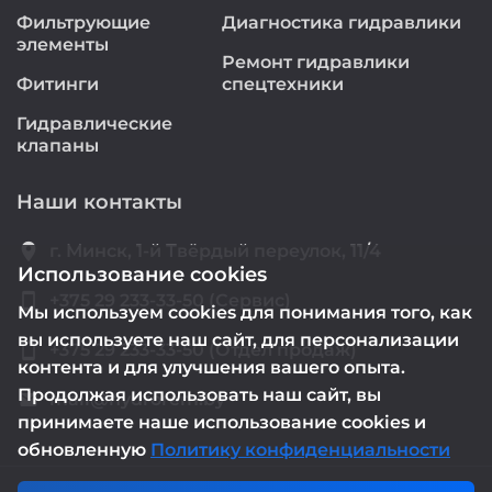
Фильтрующие
Диагностика гидравлики
элементы
Ремонт гидравлики
Фитинги
спецтехники
Гидравлические
клапаны
Наши контакты
location_on
г. Минск, 1-й Твёрдый переулок, 11/4
Использование cookies
smartphone
+375 29 233-33-50 (Сервис)
Мы используем cookies для понимания того, как
вы используете наш сайт, для персонализации
smartphone
+375 29 233-33-50 (Отдел продаж)
контента и для улучшения вашего опыта.
Продолжая использовать наш сайт, вы
mail@hydrorem.by
email
принимаете наше использование cookies и
обновленную
Политику конфиденциальности