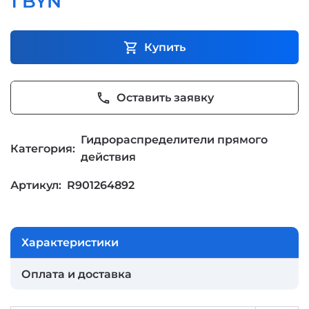
1 BYN
shopping_cart
Купить
phone
Оставить заявку
Гидрораспределители прямого
Категория:
действия
Артикул:
R901264892
Характеристики
Оплата и доставка