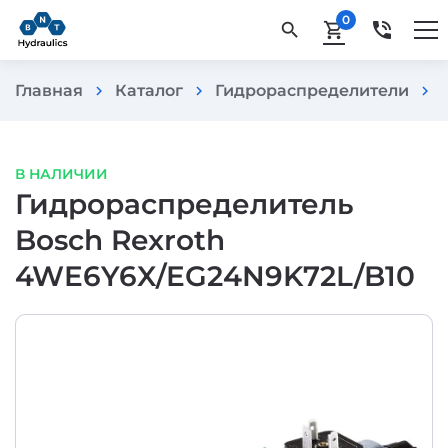
0
phone_in_talk
search
shopping_cart
Главная
Каталог
Гидрораспределители
chevron_right
chevron_right
chevron_right
В НАЛИЧИИ
Гидрораспределитель
Bosch Rexroth
4WE6Y6X/EG24N9K72L/B10