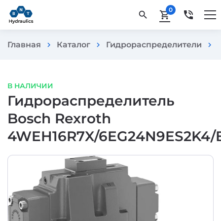
0
phone_in_talk
search
shopping_cart
Главная
Каталог
Гидрораспределители
chevron_right
chevron_right
chevron_right
В НАЛИЧИИ
Гидрораспределитель
Bosch Rexroth
4WEH16R7X/6EG24N9ES2K4/