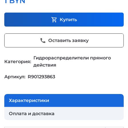
1 BYN
shopping_cart
Купить
phone
Оставить заявку
Гидрораспределители прямого
Категория:
действия
Артикул:
R901293863
Характеристики
Оплата и доставка