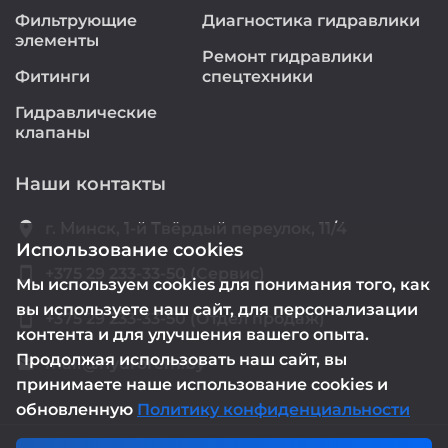
Фильтрующие
Диагностика гидравлики
элементы
Ремонт гидравлики
Фитинги
спецтехники
Гидравлические
клапаны
Наши контакты
location_on
г. Минск, 1-й Твёрдый переулок, 11/4
Использование cookies
smartphone
+375 29 233-33-50 (Сервис)
Мы используем cookies для понимания того, как
вы используете наш сайт, для персонализации
smartphone
+375 29 233-33-50 (Отдел продаж)
контента и для улучшения вашего опыта.
Продолжая использовать наш сайт, вы
mail@hydrorem.by
email
принимаете наше использование cookies и
обновленную
Политику конфиденциальности