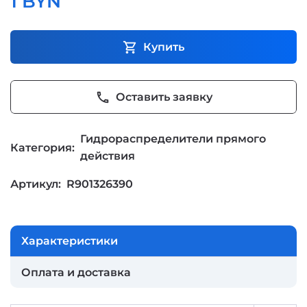
1 BYN
shopping_cart
Купить
phone
Оставить заявку
Гидрораспределители прямого
Категория:
действия
Артикул:
R901326390
Характеристики
Оплата и доставка