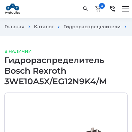
0
phone_in_talk
search
shopping_cart
Главная
Каталог
Гидрораспределители
chevron_right
chevron_right
chevron_right
В НАЛИЧИИ
Гидрораспределитель
Bosch Rexroth
3WE10A5X/EG12N9K4/M