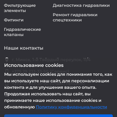
Фильтрующие
Диагностика гидравлики
элементы
Ремонт гидравлики
Фитинги
спецтехники
Гидравлические
клапаны
Наши контакты
location_on
г. Минск, 1-й Твёрдый переулок, 11/4
Использование cookies
smartphone
+375 29 233-33-50 (Сервис)
Мы используем cookies для понимания того, как
вы используете наш сайт, для персонализации
smartphone
+375 29 233-33-50 (Отдел продаж)
контента и для улучшения вашего опыта.
Продолжая использовать наш сайт, вы
mail@hydrorem.by
email
принимаете наше использование cookies и
обновленную
Политику конфиденциальности