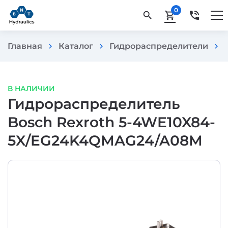
0
phone_in_talk
search
shopping_cart
Главная
Каталог
Гидрораспределители
chevron_right
chevron_right
chevron_right
В НАЛИЧИИ
Гидрораспределитель
Bosch Rexroth 5-4WE10X84-
5X/EG24K4QMAG24/A08M