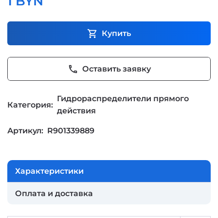
1 BYN
shopping_cart
Купить
phone
Оставить заявку
Гидрораспределители прямого
Категория:
действия
Артикул:
R901339889
Характеристики
Оплата и доставка