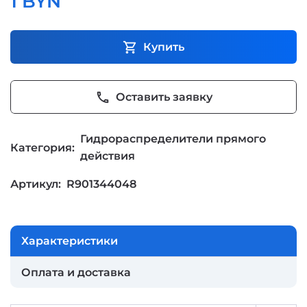
1 BYN
shopping_cart
Купить
phone
Оставить заявку
Гидрораспределители прямого
Категория:
действия
Артикул:
R901344048
Характеристики
Оплата и доставка