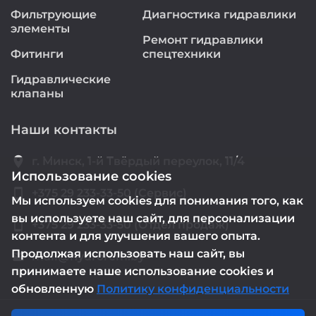
Фильтрующие
Диагностика гидравлики
элементы
Ремонт гидравлики
Фитинги
спецтехники
Гидравлические
клапаны
Наши контакты
location_on
г. Минск, 1-й Твёрдый переулок, 11/4
Использование cookies
smartphone
+375 29 233-33-50 (Сервис)
Мы используем cookies для понимания того, как
вы используете наш сайт, для персонализации
smartphone
+375 29 233-33-50 (Отдел продаж)
контента и для улучшения вашего опыта.
Продолжая использовать наш сайт, вы
mail@hydrorem.by
email
принимаете наше использование cookies и
обновленную
Политику конфиденциальности