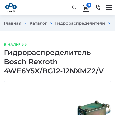
0
phone_in_talk
search
shopping_cart
Главная
Каталог
Гидрораспределители
chevron_right
chevron_right
chevron_right
В НАЛИЧИИ
Гидрораспределитель
Bosch Rexroth
4WE6Y5X/BG12-12NXMZ2/V