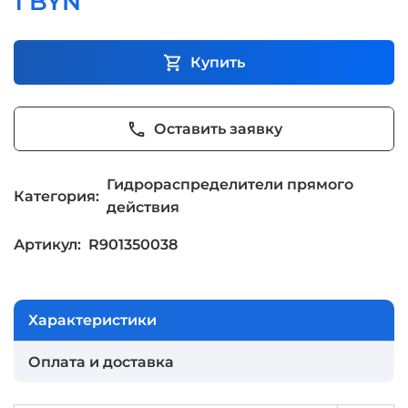
1 BYN
shopping_cart
Купить
phone
Оставить заявку
Гидрораспределители прямого
Категория:
действия
Артикул:
R901350038
Характеристики
Оплата и доставка