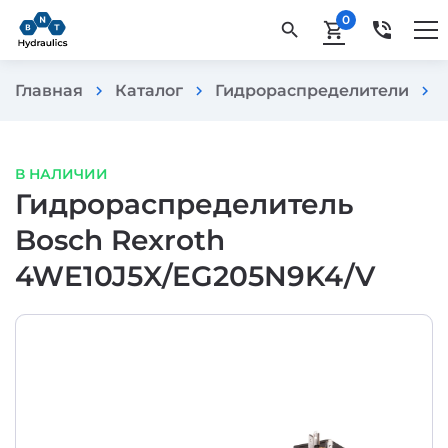
0
phone_in_talk
search
shopping_cart
Главная
Каталог
Гидрораспределители
chevron_right
chevron_right
chevron_right
В НАЛИЧИИ
Гидрораспределитель
Bosch Rexroth
4WE10J5X/EG205N9K4/V