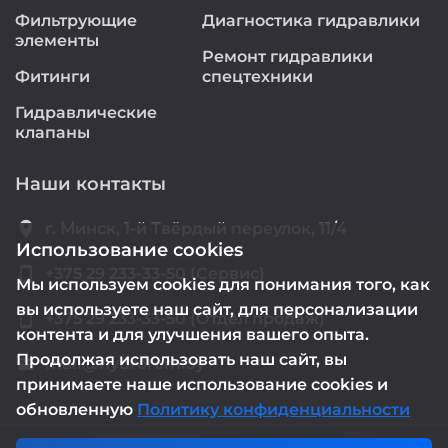
Фильтрующие
Диагностика гидравлики
элементы
Ремонт гидравлики
Фитинги
спецтехники
Гидравлические
клапаны
Наши контакты
location_on
г. Минск, 1-й Твёрдый переулок, 11/4
Использование cookies
smartphone
+375 29 233-33-50 (Сервис)
Мы используем cookies для понимания того, как
вы используете наш сайт, для персонализации
smartphone
+375 29 233-33-50 (Отдел продаж)
контента и для улучшения вашего опыта.
Продолжая использовать наш сайт, вы
mail@hydrorem.by
email
принимаете наше использование cookies и
обновленную
Политику конфиденциальности