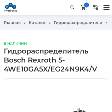
0
phone_in_talk
search
shopping_cart
Главная
Каталог
Гидрораспределители
chevron_right
chevron_right
chevron_right
В НАЛИЧИИ
Гидрораспределитель
Bosch Rexroth 5-
4WE10GA5X/EG24N9K4/V