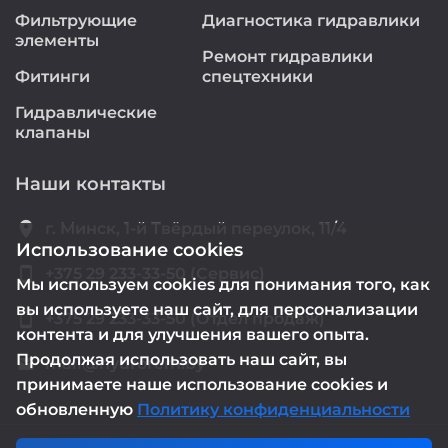
Фильтрующие
Диагностика гидравлики
элементы
Ремонт гидравлики
Фитинги
спецтехники
Гидравлические
клапаны
Наши контакты
location_on
г. Минск, 1-й Твёрдый переулок, 11/4
Использование cookies
smartphone
+375 29 233-33-50 (Сервис)
Мы используем cookies для понимания того, как
вы используете наш сайт, для персонализации
smartphone
+375 29 233-33-50 (Отдел продаж)
контента и для улучшения вашего опыта.
Продолжая использовать наш сайт, вы
mail@hydrorem.by
email
принимаете наше использование cookies и
обновленную
Политику конфиденциальности