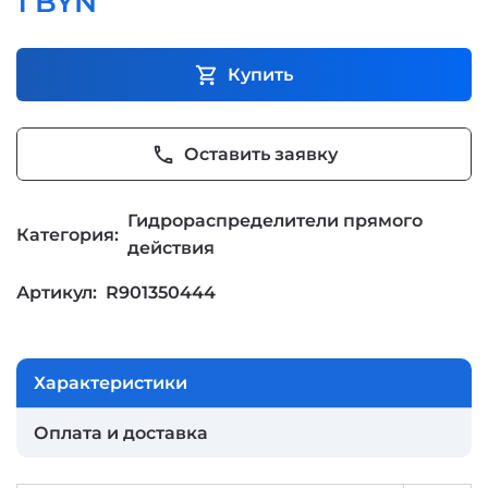
1 BYN
shopping_cart
Купить
phone
Оставить заявку
Гидрораспределители прямого
Категория:
действия
Артикул:
R901350444
Характеристики
Оплата и доставка