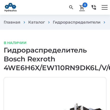
0
phone_in_talk
search
shopping_cart
Главная
Каталог
Гидрораспределители
chevron_right
chevron_right
chevron_right
В НАЛИЧИИ
Гидрораспределитель
Bosch Rexroth
4WE6H6X/EW110RN9DK6L/V/