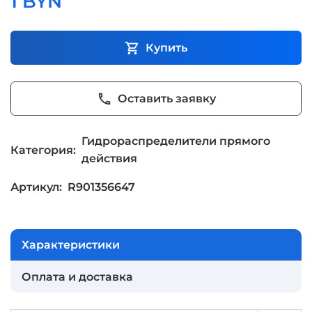
1 BYN
shopping_cart
Купить
phone
Оставить заявку
Гидрораспределители прямого
Категория:
действия
Артикул:
R901356647
Характеристики
Оплата и доставка