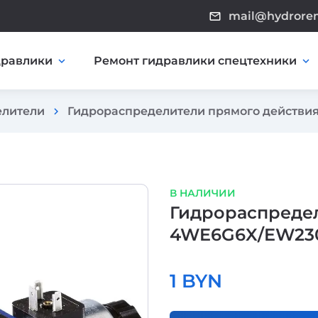
mail@hydrore
mail_outline
дравлики
Ремонт гидравлики спецтехники
expand_more
expand_more
елители
Гидрораспределители прямого действи
chevron_right
В НАЛИЧИИ
Гидрораспредел
4WE6G6X/EW23
1 BYN