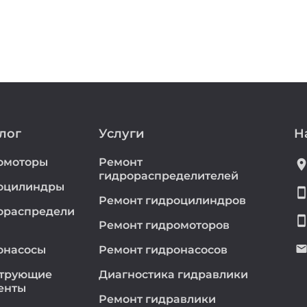
лог
Услуги
Н
омоторы
Ремонт
location_
гидрораспределителей
оцилиндры
smartphon
Ремонт гидроцилиндров
ораспредели
smartphon
Ремонт гидромоторов
emai
онасосы
Ремонт гидронасосов
трующие
Диагностика гидравлики
енты
Ремонт гидравлики