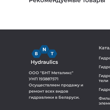
Рекомендуемые товары
Ката
Гидр
Гидр
ООО "БНТ Металикс"
Гидр
УНП 193887571
тели
Осуществляем продажу и
Гидр
ремонт всех видов
гидравлики в Беларуси.
Филь
элем