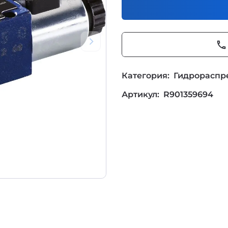
phone
Категория:
Гидрораспр
Артикул:
R901359694