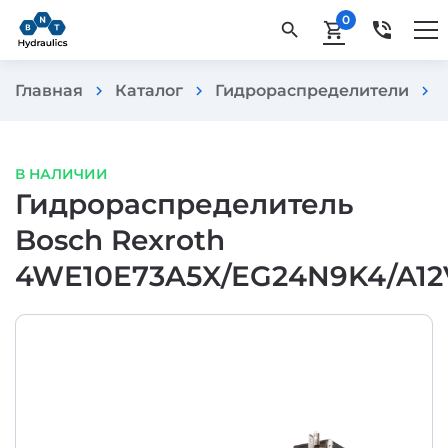
0
phone_in_talk
search
shopping_cart
Главная
Каталог
Гидрораспределители
chevron_right
chevron_right
chevron_right
В НАЛИЧИИ
Гидрораспределитель
Bosch Rexroth
4WE10E73A5X/EG24N9K4/A12