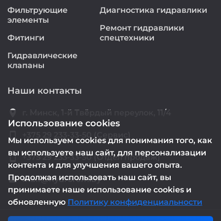
Фильтрующие
Диагностика гидравлики
элементы
Ремонт гидравлики
Фитинги
спецтехники
Гидравлические
клапаны
Наши контакты
location_on
г. Минск, 1-й Твёрдый переулок, 11/4
Использование cookies
smartphone
+375 29 233-33-50 (Сервис)
Мы используем cookies для понимания того, как
вы используете наш сайт, для персонализации
smartphone
+375 29 233-33-50 (Отдел продаж)
контента и для улучшения вашего опыта.
Продолжая использовать наш сайт, вы
mail@hydrorem.by
email
принимаете наше использование cookies и
обновленную
Политику конфиденциальности