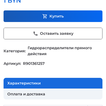
1 BYN
shopping_cart
Купить
phone
Оставить заявку
Гидрораспределители прямого
Категория:
действия
Артикул:
R901361257
Характеристики
Оплата и доставка