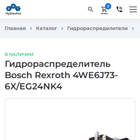
0
phone_in_talk
search
shopping_cart
Главная
Каталог
Гидрораспределители
chevron_right
chevron_right
chevron_right
В НАЛИЧИИ
Гидрораспределитель
Bosch Rexroth 4WE6J73-
6X/EG24NK4