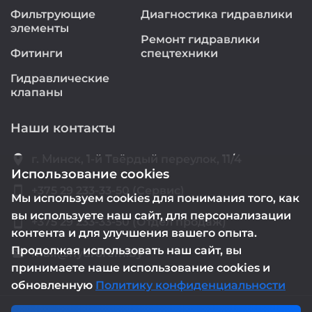
Фильтрующие
Диагностика гидравлики
элементы
Ремонт гидравлики
Фитинги
спецтехники
Гидравлические
клапаны
Наши контакты
location_on
г. Минск, 1-й Твёрдый переулок, 11/4
Использование cookies
smartphone
+375 29 233-33-50 (Сервис)
Мы используем cookies для понимания того, как
вы используете наш сайт, для персонализации
smartphone
+375 29 233-33-50 (Отдел продаж)
контента и для улучшения вашего опыта.
Продолжая использовать наш сайт, вы
mail@hydrorem.by
email
принимаете наше использование cookies и
обновленную
Политику конфиденциальности