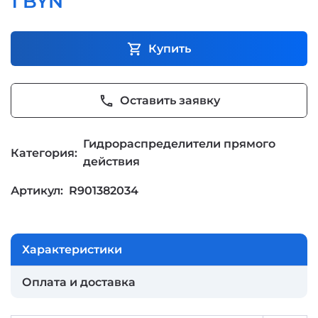
1 BYN
shopping_cart
Купить
phone
Оставить заявку
Гидрораспределители прямого
Категория:
действия
Артикул:
R901382034
Характеристики
Оплата и доставка