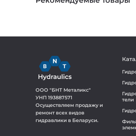
Рекомендуемые товары
Ката
Гидр
Гидр
ООО "БНТ Металикс"
Гидр
УНП 193887571
тели
Осуществляем продажу и
Гидр
ремонт всех видов
гидравлики в Беларуси.
Филь
элем