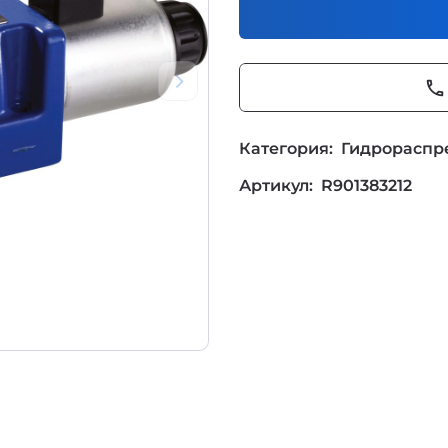
phone
Категория:
Гидрораспр
Артикул:
R901383212