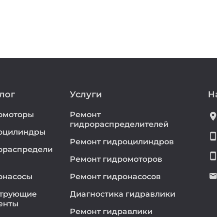
лог
Услуги
Н
омоторы
Ремонт
location_
гидрораспределителей
оцилиндры
smartphon
Ремонт гидроцилиндров
ораспредели
smartphon
Ремонт гидромоторов
emai
онасосы
Ремонт гидронасосов
трующие
Диагностика гидравлики
енты
Ремонт гидравлики